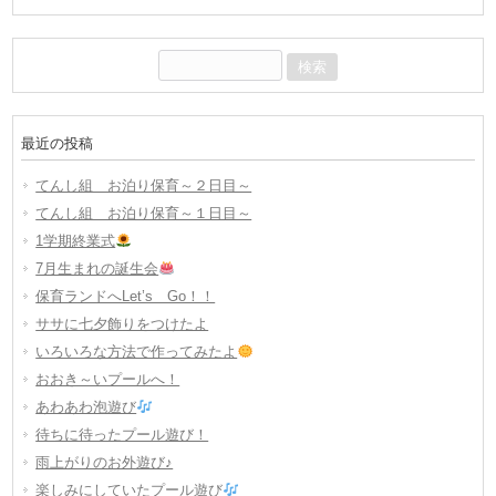
検
索:
最近の投稿
てんし組 お泊り保育～２日目～
てんし組 お泊り保育～１日目～
1学期終業式
7月生まれの誕生会
保育ランドへLet’s Go！！
ササに七夕飾りをつけたよ
いろいろな方法で作ってみたよ
おおき～いプールへ！
あわあわ泡遊び
待ちに待ったプール遊び！
雨上がりのお外遊び♪
楽しみにしていたプール遊び