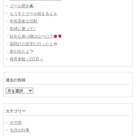
プール開き
もうすぐプール始まるよ☺
年長芸術士活動
気球に乗って♪
好きな食べ物はなーに？
花時計の見学に行ったよ
芽が出たよ
保育参観＜2日目＞
過去の投稿
過
去
の
投
カテゴリー
稿
その他
今月の行事