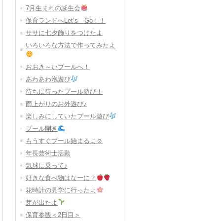
7月生まれの誕生会
保育ランドへLet’s Go！！
ササに七夕飾りをつけたよ
いろいろな方法で作ってみたよ
おおき～いプールへ！
あわあわ泡遊び
待ちに待ったプール遊び！
雨上がりのお外遊び♪
楽しみにしていたプール遊び
プール開き
もうすぐプール始まるよ☺
年長芸術士活動
気球に乗って♪
好きな食べ物はなーに？
花時計の見学に行ったよ
芽が出たよ
保育参観＜2日目＞