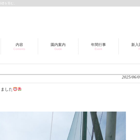
基礎を育む。
内容
園内案内
年間行事
新入
Contents
Guide
Event
R
2025/06/0
きました