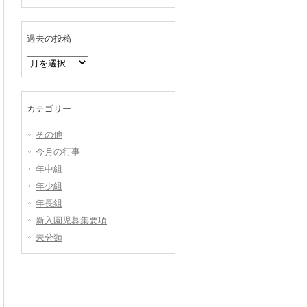
過去の投稿
過
去
の
投
カテゴリー
稿
その他
今月の行事
年中組
年少組
年長組
新入園児募集要項
未分類