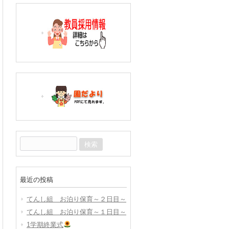
検
索:
最近の投稿
てんし組 お泊り保育～２日目～
てんし組 お泊り保育～１日目～
1学期終業式