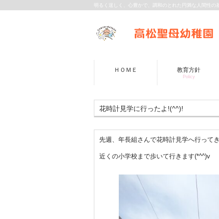
明るく逞しく、心豊かで、調和のとれた円満な人間性の
ＨＯＭＥ
教育方針
Policy
花時計見学に行ったよ!(^^)!
先週、年長組さんで花時計見学へ行って
近くの小学校まで歩いて行きます(*^^)v