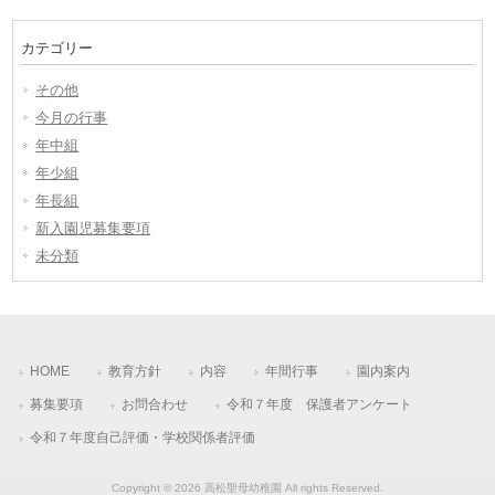
の
投
カテゴリー
稿
その他
今月の行事
年中組
年少組
年長組
新入園児募集要項
未分類
HOME
教育方針
内容
年間行事
園内案内
募集要項
お問合わせ
令和７年度 保護者アンケート
令和７年度自己評価・学校関係者評価
Copyright © 2026 高松聖母幼稚園 All rights Reserved.