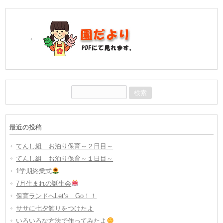
検
索:
最近の投稿
てんし組 お泊り保育～２日目～
てんし組 お泊り保育～１日目～
1学期終業式
7月生まれの誕生会
保育ランドへLet’s Go！！
ササに七夕飾りをつけたよ
いろいろな方法で作ってみたよ