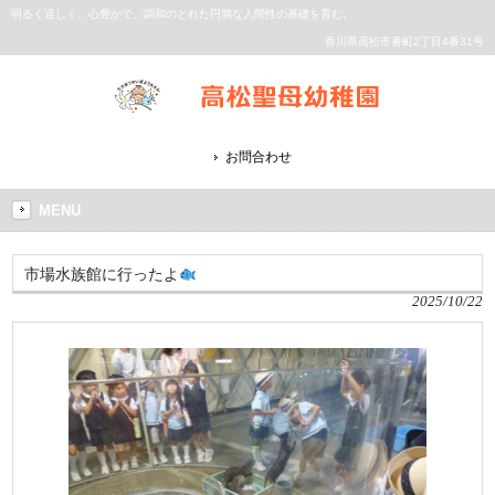
明るく逞しく、心豊かで、調和のとれた円満な人間性の基礎を育む。
香川県高松市番町2丁目4番31号
お問合わせ
MENU
市場水族館に行ったよ
2025/10/22