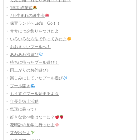
1学期終業式
7月生まれの誕生会
保育ランドへLet’s Go！！
ササに七夕飾りをつけたよ
いろいろな方法で作ってみたよ
おおき～いプールへ！
あわあわ泡遊び
待ちに待ったプール遊び！
雨上がりのお外遊び♪
楽しみにしていたプール遊び
プール開き
もうすぐプール始まるよ☺
年長芸術士活動
気球に乗って♪
好きな食べ物はなーに？
花時計の見学に行ったよ
芽が出たよ