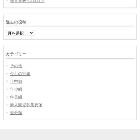
保育参観＜2日目＞
過去の投稿
過
去
の
投
カテゴリー
稿
その他
今月の行事
年中組
年少組
年長組
新入園児募集要項
未分類