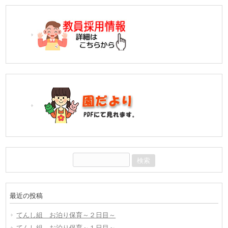
検
索:
最近の投稿
てんし組 お泊り保育～２日目～
てんし組 お泊り保育～１日目～