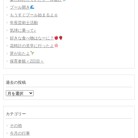
プール開き
もうすぐプール始まるよ☺
年長芸術士活動
気球に乗って♪
好きな食べ物はなーに？
花時計の見学に行ったよ
芽が出たよ
保育参観＜2日目＞
過去の投稿
過
去
の
投
カテゴリー
稿
その他
今月の行事