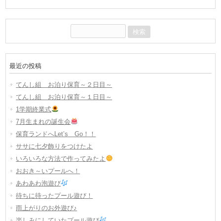
検
索:
最近の投稿
てんし組 お泊り保育～２日目～
てんし組 お泊り保育～１日目～
1学期終業式
7月生まれの誕生会
保育ランドへLet’s Go！！
ササに七夕飾りをつけたよ
いろいろな方法で作ってみたよ
おおき～いプールへ！
あわあわ泡遊び
待ちに待ったプール遊び！
雨上がりのお外遊び♪
楽しみにしていたプール遊び