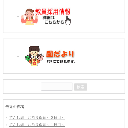
検
索:
最近の投稿
てんし組 お泊り保育～２日目～
てんし組 お泊り保育～１日目～