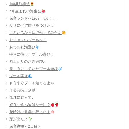
1学期終業式
7月生まれの誕生会
保育ランドへLet’s Go！！
ササに七夕飾りをつけたよ
いろいろな方法で作ってみたよ
おおき～いプールへ！
あわあわ泡遊び
待ちに待ったプール遊び！
雨上がりのお外遊び♪
楽しみにしていたプール遊び
プール開き
もうすぐプール始まるよ☺
年長芸術士活動
気球に乗って♪
好きな食べ物はなーに？
花時計の見学に行ったよ
芽が出たよ
保育参観＜2日目＞