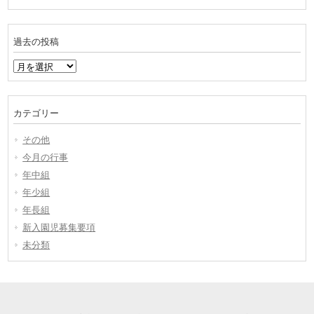
過去の投稿
過
去
の
投
カテゴリー
稿
その他
今月の行事
年中組
年少組
年長組
新入園児募集要項
未分類