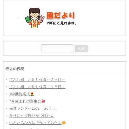
検
索:
最近の投稿
てんし組 お泊り保育～２日目～
てんし組 お泊り保育～１日目～
1学期終業式
7月生まれの誕生会
保育ランドへLet’s Go！！
ササに七夕飾りをつけたよ
いろいろな方法で作ってみたよ