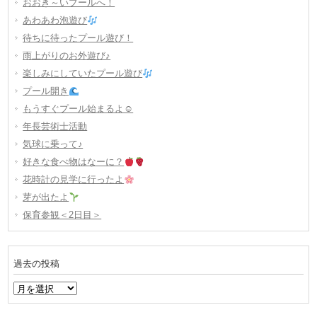
おおき～いプールへ！
あわあわ泡遊び
待ちに待ったプール遊び！
雨上がりのお外遊び♪
楽しみにしていたプール遊び
プール開き
もうすぐプール始まるよ☺
年長芸術士活動
気球に乗って♪
好きな食べ物はなーに？
花時計の見学に行ったよ
芽が出たよ
保育参観＜2日目＞
過去の投稿
過
去
の