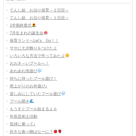
てんし組 お泊り保育～２日目～
てんし組 お泊り保育～１日目～
1学期終業式
7月生まれの誕生会
保育ランドへLet’s Go！！
ササに七夕飾りをつけたよ
いろいろな方法で作ってみたよ
おおき～いプールへ！
あわあわ泡遊び
待ちに待ったプール遊び！
雨上がりのお外遊び♪
楽しみにしていたプール遊び
プール開き
もうすぐプール始まるよ☺
年長芸術士活動
気球に乗って♪
好きな食べ物はなーに？