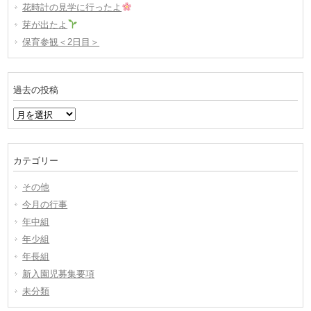
花時計の見学に行ったよ
芽が出たよ
保育参観＜2日目＞
過去の投稿
過
去
の
投
カテゴリー
稿
その他
今月の行事
年中組
年少組
年長組
新入園児募集要項
未分類