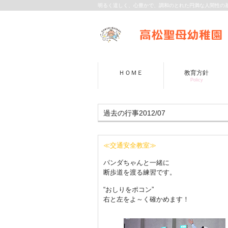
明るく逞しく、心豊かで、調和のとれた円満な人間性の
ＨＯＭＥ
教育方針
Policy
過去の行事2012/07
≪交通安全教室≫
パンダちゃんと一緒に
断歩道を渡る練習です。
“おしりをポコン”
右と左をよ～く確かめます！