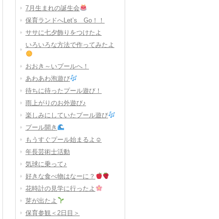
7月生まれの誕生会
保育ランドへLet’s Go！！
ササに七夕飾りをつけたよ
いろいろな方法で作ってみたよ
おおき～いプールへ！
あわあわ泡遊び
待ちに待ったプール遊び！
雨上がりのお外遊び♪
楽しみにしていたプール遊び
プール開き
もうすぐプール始まるよ☺
年長芸術士活動
気球に乗って♪
好きな食べ物はなーに？
花時計の見学に行ったよ
芽が出たよ
保育参観＜2日目＞