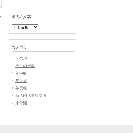
»
過去の投稿
過
去
の
投
カテゴリー
稿
その他
今月の行事
年中組
年少組
年長組
新入園児募集要項
未分類