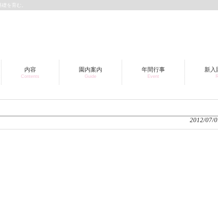
基礎を育む。
内容
園内案内
年間行事
新入
Contents
Guide
Event
R
2012/07/0