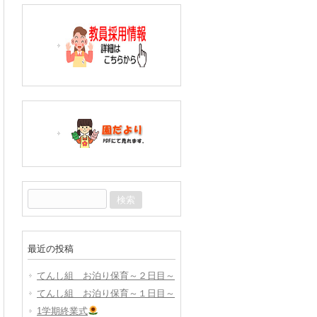
検
索:
最近の投稿
てんし組 お泊り保育～２日目～
てんし組 お泊り保育～１日目～
1学期終業式