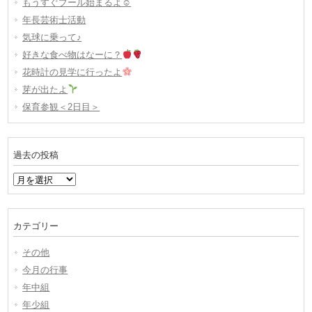
もうすぐプール始まるよ☺
年長芸術士活動
気球に乗って♪
好きな食べ物はなーに？
花時計の見学に行ったよ
芽が出たよ
保育参観＜2日目＞
過去の投稿
過
去
の
投
カテゴリー
稿
その他
今月の行事
年中組
年少組