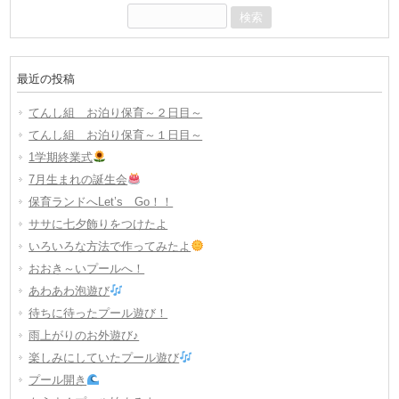
検
索:
最近の投稿
てんし組 お泊り保育～２日目～
てんし組 お泊り保育～１日目～
1学期終業式
7月生まれの誕生会
保育ランドへLet’s Go！！
ササに七夕飾りをつけたよ
いろいろな方法で作ってみたよ
おおき～いプールへ！
あわあわ泡遊び
待ちに待ったプール遊び！
雨上がりのお外遊び♪
楽しみにしていたプール遊び
プール開き