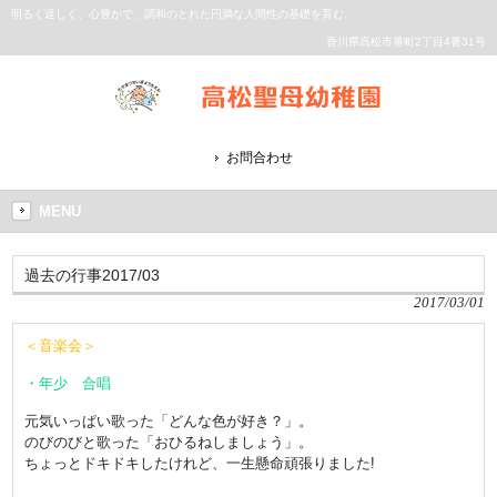
明るく逞しく、心豊かで、調和のとれた円満な人間性の基礎を育む。
香川県高松市番町2丁目4番31号
お問合わせ
MENU
過去の行事2017/03
2017/03/01
＜音楽会＞
・年少 合唱
元気いっぱい歌った「どんな色が好き？」。
のびのびと歌った「おひるねしましょう」。
ちょっとドキドキしたけれど、一生懸命頑張りました!