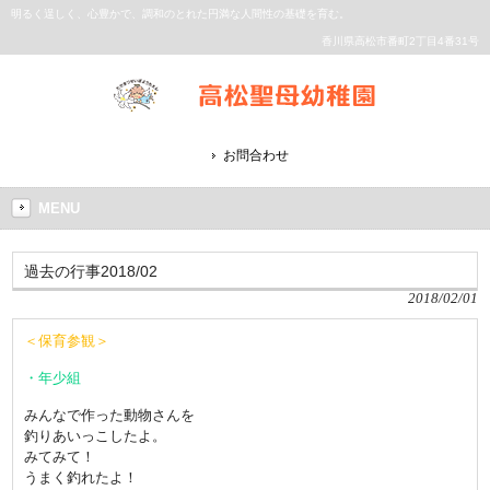
明るく逞しく、心豊かで、調和のとれた円満な人間性の基礎を育む。
香川県高松市番町2丁目4番31号
お問合わせ
MENU
過去の行事2018/02
2018/02/01
＜保育参観＞
・年少組
みんなで作った動物さんを
釣りあいっこしたよ。
みてみて！
うまく釣れたよ！