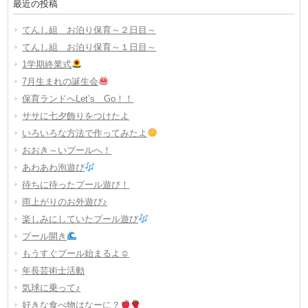
最近の投稿
てんし組 お泊り保育～２日目～
てんし組 お泊り保育～１日目～
1学期終業式
7月生まれの誕生会
保育ランドへLet’s Go！！
ササに七夕飾りをつけたよ
いろいろな方法で作ってみたよ
おおき～いプールへ！
あわあわ泡遊び
待ちに待ったプール遊び！
雨上がりのお外遊び♪
楽しみにしていたプール遊び
プール開き
もうすぐプール始まるよ☺
年長芸術士活動
気球に乗って♪
好きな食べ物はなーに？