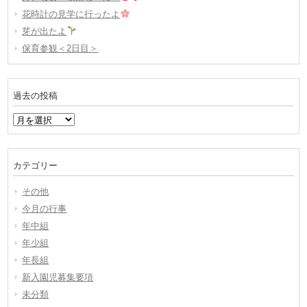
花時計の見学に行ったよ
芽が出たよ
保育参観＜2日目＞
過去の投稿
過
去
の
投
カテゴリー
稿
その他
今月の行事
年中組
年少組
年長組
新入園児募集要項
未分類