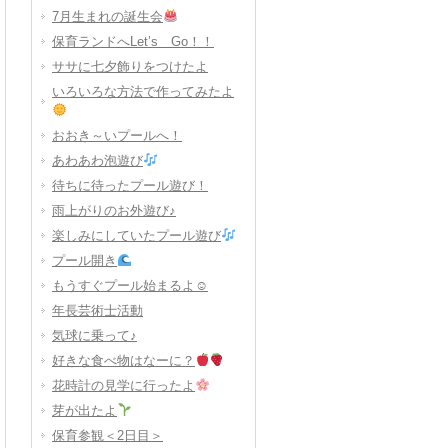
7月生まれの誕生会
保育ランドへLet’s Go！！
ササに七夕飾りをつけたよ
いろいろな方法で作ってみたよ
おおき～いプールへ！
あわあわ泡遊び
待ちに待ったプール遊び！
雨上がりのお外遊び♪
楽しみにしていたプール遊び
プール開き
もうすぐプール始まるよ☺
年長芸術士活動
気球に乗って♪
好きな食べ物はなーに？
花時計の見学に行ったよ
芽が出たよ
保育参観＜2日目＞