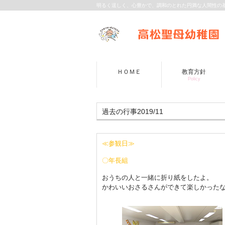
明るく逞しく、心豊かで、調和のとれた円満な人間性の
ＨＯＭＥ
教育方針
Policy
過去の行事2019/11
≪参観日≫
〇年長組
おうちの人と一緒に折り紙をしたよ。
かわいいおさるさんができて楽しかった