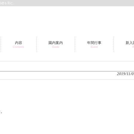
基礎を育む。
内容
園内案内
年間行事
新入
Contents
Guide
Event
R
2019/11/0
な。