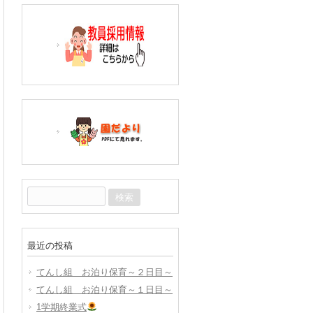
検
索:
最近の投稿
てんし組 お泊り保育～２日目～
てんし組 お泊り保育～１日目～
1学期終業式