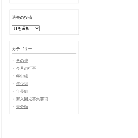
過去の投稿
過
去
の
投
カテゴリー
稿
その他
今月の行事
年中組
年少組
年長組
新入園児募集要項
未分類