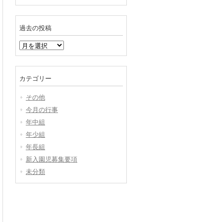
過去の投稿
過
去
の
投
カテゴリー
稿
その他
今月の行事
年中組
年少組
年長組
新入園児募集要項
未分類