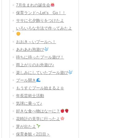
7月生まれの誕生会
保育ランドへLet’s Go！！
ササに七夕飾りをつけたよ
いろいろな方法で作ってみたよ
おおき～いプールへ！
あわあわ泡遊び
待ちに待ったプール遊び！
雨上がりのお外遊び♪
楽しみにしていたプール遊び
プール開き
もうすぐプール始まるよ☺
年長芸術士活動
気球に乗って♪
好きな食べ物はなーに？
花時計の見学に行ったよ
芽が出たよ
保育参観＜2日目＞