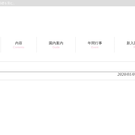
基礎を育む。
内容
園内案内
年間行事
新入
Contents
Guide
Event
R
2020/01/0