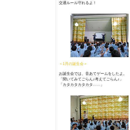
交通ルール守れるよ！
＜1月の誕生会＞
お誕生会では、音あてゲームをしたよ。
「聞いてみてごらん♪考えてごらん♪」
「カタカタカタカタ……」