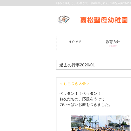
明るく逞しく、心豊かで、調和のとれた円満な人間性の
ＨＯＭＥ
教育方針
Policy
過去の行事2020/01
＜もちつき大会＞
ペッタン！！ペッタン！！
お友だちの、応援をうけて
力いっぱいお餅をつきました。