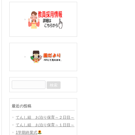
検
索:
最近の投稿
てんし組 お泊り保育～２日目～
てんし組 お泊り保育～１日目～
1学期終業式