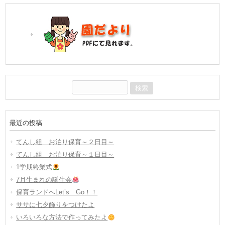
検
索:
最近の投稿
てんし組 お泊り保育～２日目～
てんし組 お泊り保育～１日目～
1学期終業式
7月生まれの誕生会
保育ランドへLet’s Go！！
ササに七夕飾りをつけたよ
いろいろな方法で作ってみたよ