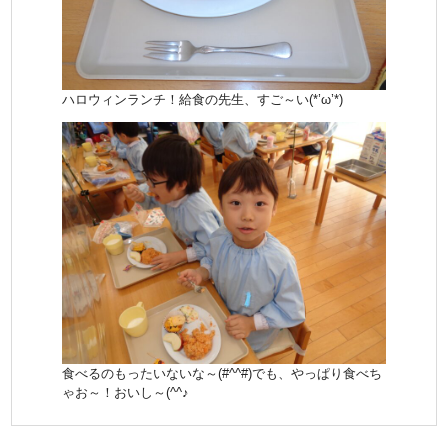
ハロウィンランチ！給食の先生、すご～い(*’ω’*)
食べるのもったいないな～(#^^#)でも、やっぱり食べち
ゃお～！おいし～(^^♪