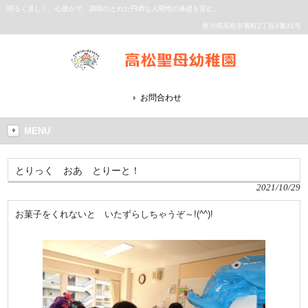
明るく逞しく、心豊かで、調和のとれた円満な人間性の基礎を育む。
香川県高松市番町2丁目4番31号
お問合わせ
MENU
とりっく おあ とりーと！
2021/10/29
お菓子をくれないと いたずらしちゃうぞ～!(^^)!