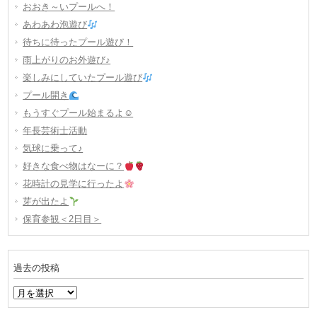
おおき～いプールへ！
あわあわ泡遊び
待ちに待ったプール遊び！
雨上がりのお外遊び♪
楽しみにしていたプール遊び
プール開き
もうすぐプール始まるよ☺
年長芸術士活動
気球に乗って♪
好きな食べ物はなーに？
花時計の見学に行ったよ
芽が出たよ
保育参観＜2日目＞
過去の投稿
過
去