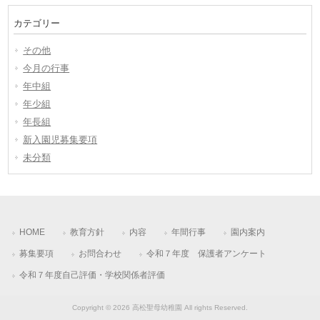
の
投
カテゴリー
稿
その他
今月の行事
年中組
年少組
年長組
新入園児募集要項
未分類
HOME
教育方針
内容
年間行事
園内案内
募集要項
お問合わせ
令和７年度 保護者アンケート
令和７年度自己評価・学校関係者評価
Copyright © 2026 高松聖母幼稚園 All rights Reserved.