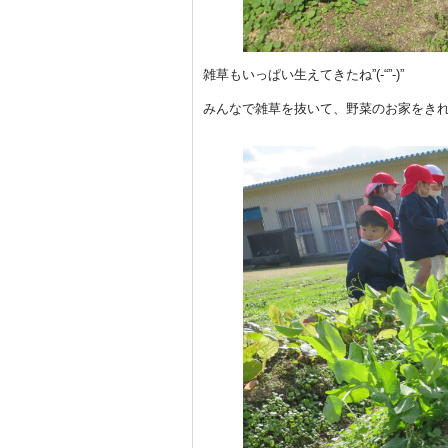
雑草もいっぱい生えてきたね”(-“”-)”
みんなで雑草を抜いて、野菜のお家をきれ