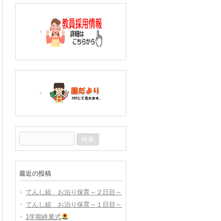
検
索:
最近の投稿
てんし組 お泊り保育～２日目～
てんし組 お泊り保育～１日目～
1学期終業式