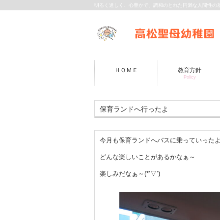
明るく逞しく、心豊かで、調和のとれた円満な人間性の
ＨＯＭＥ
教育方針
Policy
保育ランドへ行ったよ
今月も保育ランドへバスに乗っていった
どんな楽しいことがあるかなぁ～
楽しみだなぁ～(*’▽’)