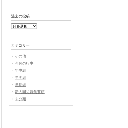
過去の投稿
過
去
の
投
カテゴリー
稿
その他
今月の行事
年中組
年少組
年長組
新入園児募集要項
未分類