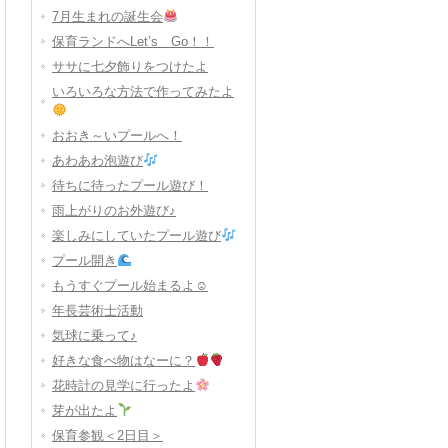
7月生まれの誕生会
保育ランドへLet’s Go！！
ササに七夕飾りをつけたよ
いろいろな方法で作ってみたよ
おおき～いプールへ！
あわあわ泡遊び
待ちに待ったプール遊び！
雨上がりのお外遊び♪
楽しみにしていたプール遊び
プール開き
もうすぐプール始まるよ☺
年長芸術士活動
気球に乗って♪
好きな食べ物はなーに？
花時計の見学に行ったよ
芽が出たよ
保育参観＜2日目＞