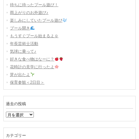
待ちに待ったプール遊び！
雨上がりのお外遊び♪
楽しみにしていたプール遊び
プール開き
もうすぐプール始まるよ☺
年長芸術士活動
気球に乗って♪
好きな食べ物はなーに？
花時計の見学に行ったよ
芽が出たよ
保育参観＜2日目＞
過去の投稿
過
去
の
投
カテゴリー
稿