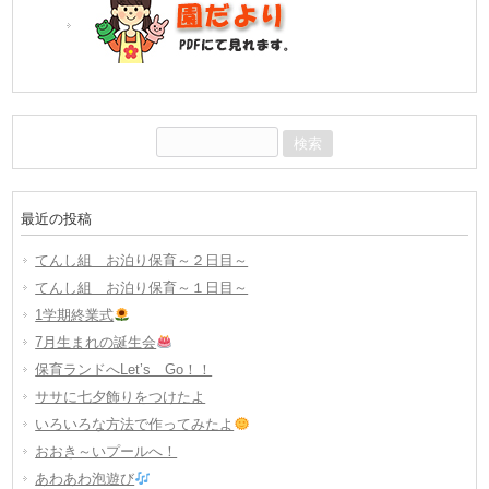
検
索:
最近の投稿
てんし組 お泊り保育～２日目～
てんし組 お泊り保育～１日目～
1学期終業式
7月生まれの誕生会
保育ランドへLet’s Go！！
ササに七夕飾りをつけたよ
いろいろな方法で作ってみたよ
おおき～いプールへ！
あわあわ泡遊び