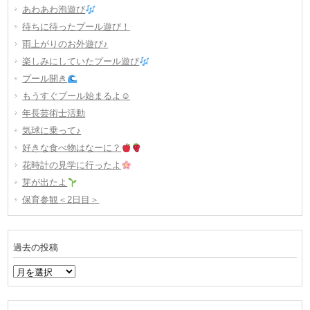
あわあわ泡遊び
待ちに待ったプール遊び！
雨上がりのお外遊び♪
楽しみにしていたプール遊び
プール開き
もうすぐプール始まるよ☺
年長芸術士活動
気球に乗って♪
好きな食べ物はなーに？
花時計の見学に行ったよ
芽が出たよ
保育参観＜2日目＞
過去の投稿
過
去
の