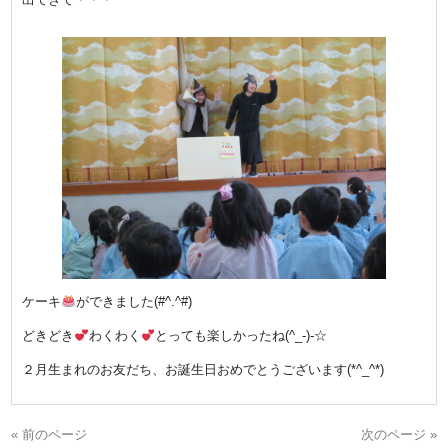
ケーキ
ができました(#^.^#)
どきどき
わくわく
とっても楽しかったね(^_-)-☆
２月生まれのお友だち、お誕生日おめでとうございます(*^_^*)
« 前のページ
次のページ »