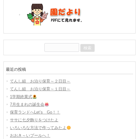
検
索:
最近の投稿
てんし組 お泊り保育～２日目～
てんし組 お泊り保育～１日目～
1学期終業式
7月生まれの誕生会
保育ランドへLet’s Go！！
ササに七夕飾りをつけたよ
いろいろな方法で作ってみたよ
おおき～いプールへ！