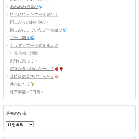
あわあわ泡遊び
待ちに待ったプール遊び！
雨上がりのお外遊び♪
楽しみにしていたプール遊び
プール開き
もうすぐプール始まるよ☺
年長芸術士活動
気球に乗って♪
好きな食べ物はなーに？
花時計の見学に行ったよ
芽が出たよ
保育参観＜2日目＞
過去の投稿
過
去
の