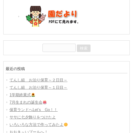
検
索:
最近の投稿
てんし組 お泊り保育～２日目～
てんし組 お泊り保育～１日目～
1学期終業式
7月生まれの誕生会
保育ランドへLet’s Go！！
ササに七夕飾りをつけたよ
いろいろな方法で作ってみたよ
おおき～いプールへ！