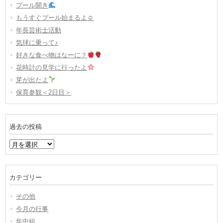
プール開き
もうすぐプール始まるよ☺
年長芸術士活動
気球に乗って♪
好きな食べ物はなーに？
花時計の見学に行ったよ
芽が出たよ
保育参観＜2日目＞
過去の投稿
過
去
の
投
カテゴリー
稿
その他
今月の行事
年中組