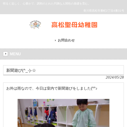
明るく逞しく、心豊かで、調和のとれた円満な人間性の基礎を育む。
香川県高松市番町2丁目4番31号
お問合わせ
MENU
新聞遊び(^_-)-☆
2024/05/28
お外は雨なので、今日は室内で新聞遊びをしました(^^♪