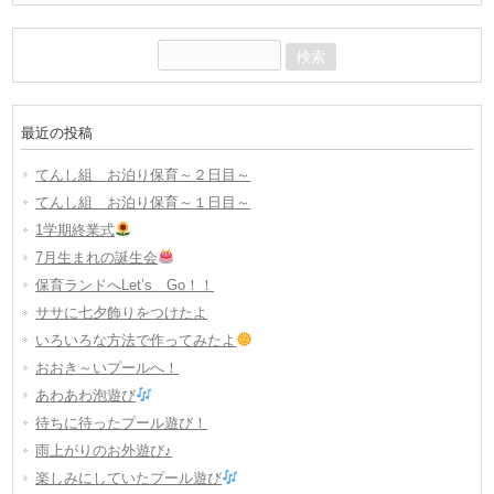
検
索:
最近の投稿
てんし組 お泊り保育～２日目～
てんし組 お泊り保育～１日目～
1学期終業式
7月生まれの誕生会
保育ランドへLet’s Go！！
ササに七夕飾りをつけたよ
いろいろな方法で作ってみたよ
おおき～いプールへ！
あわあわ泡遊び
待ちに待ったプール遊び！
雨上がりのお外遊び♪
楽しみにしていたプール遊び