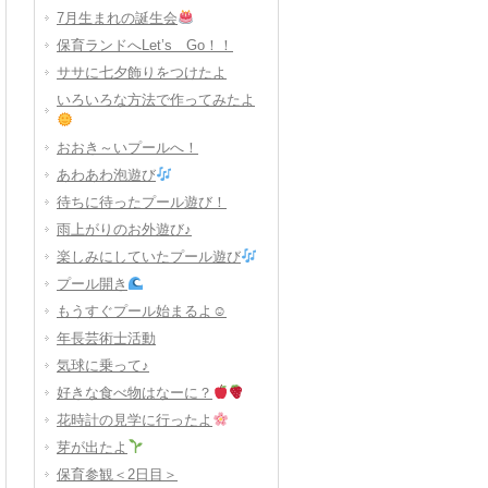
7月生まれの誕生会
保育ランドへLet’s Go！！
ササに七夕飾りをつけたよ
いろいろな方法で作ってみたよ
おおき～いプールへ！
あわあわ泡遊び
待ちに待ったプール遊び！
雨上がりのお外遊び♪
楽しみにしていたプール遊び
プール開き
もうすぐプール始まるよ☺
年長芸術士活動
気球に乗って♪
好きな食べ物はなーに？
花時計の見学に行ったよ
芽が出たよ
保育参観＜2日目＞