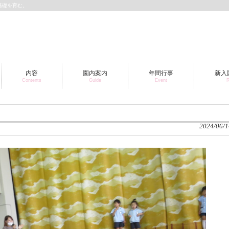
基礎を育む。
内容
園内案内
年間行事
新入
Contents
Guide
Event
R
2024/06/1