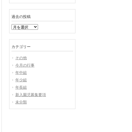
過去の投稿
過
去
の
投
カテゴリー
稿
その他
今月の行事
年中組
年少組
年長組
新入園児募集要項
未分類