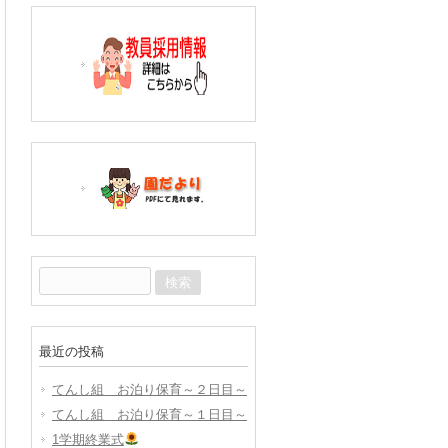
検
索:
最近の投稿
てんし組 お泊り保育～２日目～
てんし組 お泊り保育～１日目～
1学期終業式