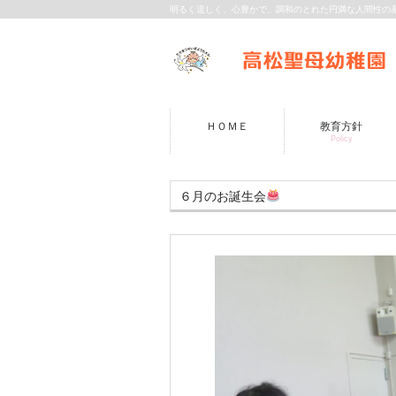
明るく逞しく、心豊かで、調和のとれた円満な人間性の
ＨＯＭＥ
教育方針
Policy
６月のお誕生会