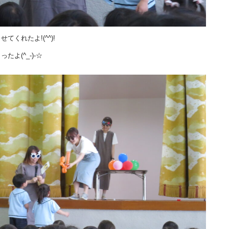
くれたよ!(^^)!
よ(^_-)-☆