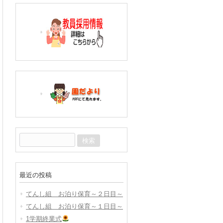
検
索:
最近の投稿
てんし組 お泊り保育～２日目～
てんし組 お泊り保育～１日目～
1学期終業式