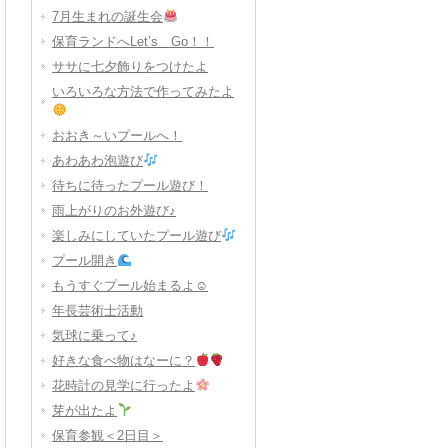
7月生まれの誕生会
保育ランドへLet’s Go！！
ササに七夕飾りをつけたよ
いろいろな方法で作ってみたよ
おおき～いプールへ！
あわあわ泡遊び
待ちに待ったプール遊び！
雨上がりのお外遊び♪
楽しみにしていたプール遊び
プール開き
もうすぐプール始まるよ☺
年長芸術士活動
気球に乗って♪
好きな食べ物はなーに？
花時計の見学に行ったよ
芽が出たよ
保育参観＜2日目＞