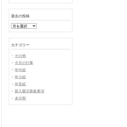
過去の投稿
過
去
の
投
カテゴリー
稿
その他
今月の行事
年中組
年少組
年長組
新入園児募集要項
未分類