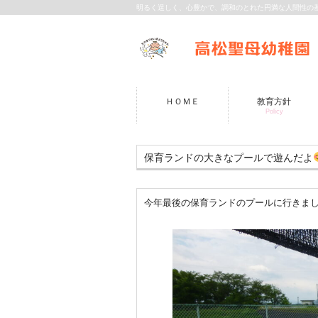
明るく逞しく、心豊かで、調和のとれた円満な人間性の
ＨＯＭＥ
教育方針
Policy
保育ランドの大きなプールで遊んだよ
今年最後の保育ランドのプールに行きま