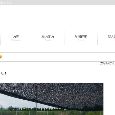
基礎を育む。
内容
園内案内
年間行事
新入
Contents
Guide
Event
R
2024/07/1
した！