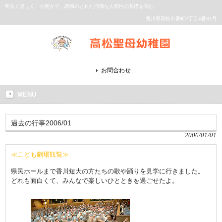
明るく逞しく、心豊かで、調和のとれた円満な人間性の基礎を育む。
香川県高松市番町2丁目4番31号
お問合わせ
MENU
過去の行事2006/01
2006/01/01
≪こども劇場観覧≫
県民ホールまで香川短大の方たちの歌や踊りを見学に行きました。
どれも面白くて、みんなで楽しいひとときを過ごせたよ。