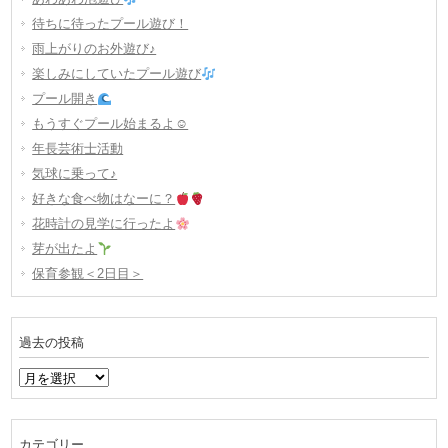
待ちに待ったプール遊び！
雨上がりのお外遊び♪
楽しみにしていたプール遊び
プール開き
もうすぐプール始まるよ☺
年長芸術士活動
気球に乗って♪
好きな食べ物はなーに？
花時計の見学に行ったよ
芽が出たよ
保育参観＜2日目＞
過去の投稿
過
去
の
投
カテゴリー