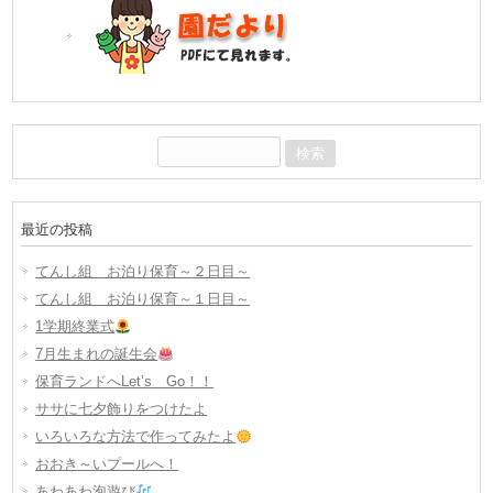
検
索:
最近の投稿
てんし組 お泊り保育～２日目～
てんし組 お泊り保育～１日目～
1学期終業式
7月生まれの誕生会
保育ランドへLet’s Go！！
ササに七夕飾りをつけたよ
いろいろな方法で作ってみたよ
おおき～いプールへ！
あわあわ泡遊び